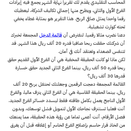
المحاسب التقليدي يقدم لك تقريرا نهاية الشهر يجمع فيه إيرادات
الفرع الأول والثاني، ويطرح منها إجمالي تكاليف الشركة، ليعطيك
رقما واحدا يمثل صافي الربح. هذا التقرير هو بمثابة غطاء يخفي
تحته كوارث تشغيلية.
دعنا نضرب مثالا رقميا. لنفترض أن
قائمة الدخل
المجمعة تخبرك
أن شركتك حققت ربحا صافيا قدره 20 ألف ريال هذا الشهر. قد
تتنفس الصعداء وتعتقد أنك في أمان.
لكن ماذا لو كانت الحقيقة المخفية هي أن الفرع الأول القديم حقق
ربحا قدره 50 ألف ريال، بينما الفرع الثاني الجديد حقق خسارة
قدرها 30 ألف ريال؟
القائمة المجمعة دمجت الرقمين وجعلتك تحتفل بربح 20 ألف
ريال، بينما الحقيقة القاسية هي أن الفرع الثاني ينزف ماليا، والفرع
الأول الناجح يعمل بكامل طاقته فقط ليسدد خسائر الفرع الجديد.
أنت فعليا تستنزف نجاحك الأول لتمويل فشل توسعك، وبدون
فصل الأرقام، أنت أعمى تماما عن رؤية هذه الحقيقة، مما يمنعك
من اتخاذ قرار حاسم بإصلاح الفرع الخاسر أو إغلاقه قبل أن يغرق