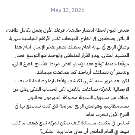
May 13, 2026
تعيش اليوم لحظة انتصار حقيقية. فرعك الأول يعمل بكامل طاقته،
الزبائن يصطفون في الخارج، المبيعات تكسر الأرقام القياسية شهريا،
وصافي الربح في نهاية العام يجعلك تشعر بفخر الإنجاز. أمام هذا
المشهد المثالي، يبدو القرار المنطقي والوحيد هو التوسع. تختار
موقعا جديدا، توقع عقد الإيجار، تقص شريط الافتتاح للفرع الثاني،
وتنتظر أن تتضاعف أرباحك كما تضاعفت مبيعاتك.
لكن بعد مرور ستة أشهر، تكتشف واقعا باردا وصادما. المبيعات
الإجمالية للشركة تضاعفت بالفعل، لكن الحساب البنكي يعاني من
جفاف غير مسبوق. السيولة مخنوقة، الموردون يطالبون
بمستحقاتهم، وهوامش الربح المريحة التي كنت تستمتع بها في
الفرع الأول تبخرت تماما.
تجلس في مكتبك متسائلا: كيف يمكن لشركة تبيع ضعف ما كانت
تبيعه في العام الماضي أن تعاني ماليا بهذا الشكل؟