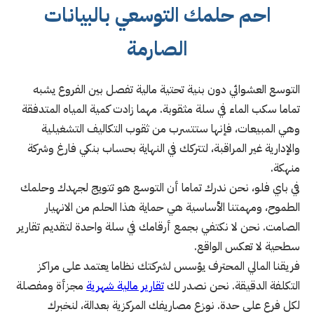
احم حلمك التوسعي بالبيانات
الصارمة
التوسع العشوائي دون بنية تحتية مالية تفصل بين الفروع يشبه
تماما سكب الماء في سلة مثقوبة. مهما زادت كمية المياه المتدفقة
وهي المبيعات، فإنها ستتسرب من ثقوب التكاليف التشغيلية
والإدارية غير المراقبة، لتتركك في النهاية بحساب بنكي فارغ وشركة
منهكة.
في باي فلو، نحن ندرك تماما أن التوسع هو تتويج لجهدك وحلمك
الطموح، ومهمتنا الأساسية هي حماية هذا الحلم من الانهيار
الصامت. نحن لا نكتفي بجمع أرقامك في سلة واحدة لتقديم تقارير
سطحية لا تعكس الواقع.
فريقنا المالي المحترف يؤسس لشركتك نظاما يعتمد على مراكز
التكلفة الدقيقة. نحن نصدر لك
تقارير مالية شهرية
مجزأة ومفصلة
لكل فرع على حدة. نوزع مصاريفك المركزية بعدالة، لنخبرك