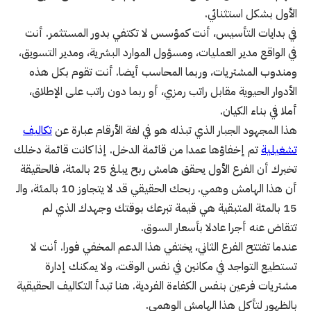
الأول بشكل استثنائي.
في بدايات التأسيس، أنت كمؤسس لا تكتفي بدور المستثمر. أنت
في الواقع مدير العمليات، ومسؤول الموارد البشرية، ومدير التسويق،
ومندوب المشتريات، وربما المحاسب أيضا. أنت تقوم بكل هذه
الأدوار الحيوية مقابل راتب رمزي، أو ربما دون راتب على الإطلاق،
أملا في بناء الكيان.
هذا المجهود الجبار الذي تبذله هو في لغة الأرقام عبارة عن
تكاليف
تشغيلية
تم إخفاؤها عمدا من قائمة الدخل. إذا كانت قائمة دخلك
تخبرك أن الفرع الأول يحقق هامش ربح يبلغ 25 بالمئة، فالحقيقة
أن هذا الهامش وهمي. ربحك الحقيقي قد لا يتجاوز 10 بالمئة، والـ
15 بالمئة المتبقية هي قيمة تبرعك بوقتك وجهدك الذي لم
تتقاض عنه أجرا عادلا بأسعار السوق.
عندما تفتتح الفرع الثاني، يختفي هذا الدعم المخفي فورا. أنت لا
تستطيع التواجد في مكانين في نفس الوقت، ولا يمكنك إدارة
مشتريات فرعين بنفس الكفاءة الفردية. هنا تبدأ التكاليف الحقيقية
بالظهور لتأكل هذا الهامش الوهمي.