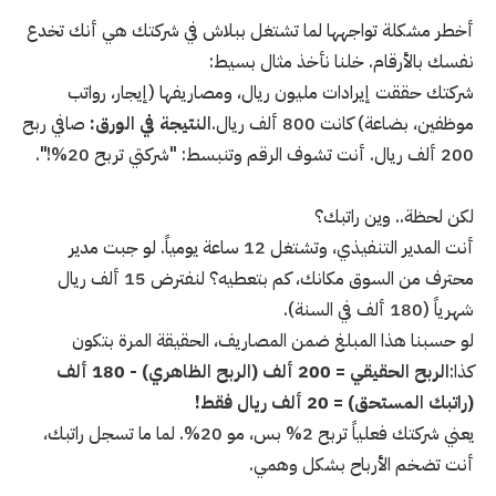
أخطر مشكلة تواجهها لما تشتغل ببلاش في شركتك هي أنك تخدع
نفسك بالأرقام. خلنا نأخذ مثال بسيط:
شركتك حققت إيرادات مليون ريال، ومصاريفها (إيجار، رواتب
موظفين، بضاعة) كانت 800 ألف ريال.
النتيجة في الورق:
صافي ربح
200 ألف ريال. أنت تشوف الرقم وتنبسط: "شركتي تربح 20%!".
لكن لحظة.. وين راتبك؟
أنت المدير التنفيذي، وتشتغل 12 ساعة يومياً. لو جبت مدير
محترف من السوق مكانك، كم بتعطيه؟ لنفترض 15 ألف ريال
شهرياً (180 ألف في السنة).
لو حسبنا هذا المبلغ ضمن المصاريف، الحقيقة المرة بتكون
كذا:
الربح الحقيقي = 200 ألف (الربح الظاهري) - 180 ألف
(راتبك المستحق) = 20 ألف ريال فقط!
يعني شركتك فعلياً تربح 2% بس، مو 20%. لما ما تسجل راتبك،
أنت تضخم الأرباح بشكل وهمي.