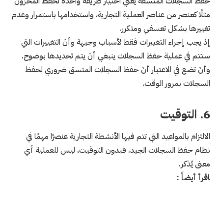
حفظ السجلات المتسقة يعني اختيار طريقة واحدة لحفظ المخزون
مثلًا كعنصر من عناصر العملية التجارية، واستخدامها باستمرار وعدم
تغييرها بشكل تعسفي ومتكرر.
إذ يجب إجراء التغييرات فقط لأسباب وجيهة وأنَ التغييرات التي
ستتم في عملية حفظ السجلات ينبغي أنَ يتم تحديدها بوضوح.
وأنَ تضع في الاعتبار أنَ حفظ السجلات المتسق ضروري لحفظ
السجلات بمرور الوقت.
6. التوقيت
الالتزام بالمواعيد التي تتم فيها الأنشطة التجارية عنصرًا مهمًا في
نظام حفظ السجلات الجيد. فبدون التوقيت، ليس للعملية أي
معنى يُذكر.
اقرأ أيضاً :