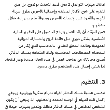
امتلاك مهارات التواصل لا يعني فقط التحدث بوضوح، بل يعني
القدرة على شرح الأفكار المعقدة وإيصالها للآخرين بطرق سهلة
الفهم، والقدرة على الإنصات للآخرين ومعرفة ما يرمون إليه خلال
حديثهم.
فمن المؤكد أنَ رائد العمل يتوقع الحصول على التقارير المالية
الأساسية بشكل دوري مثل قائمة الربح والخسارة، الميزانية
العمومية وقائمة التدفق النقدي. فالمحاسب الذي يُكثر من
استخدام المصطلحات المحاسبية وتلك المتعلقة بمسك الدفاتر،
تُصبح محادثاته مع صاحب العمل في هذه الحالة مقيدة وغير مُنتجة،
لذا ينبغي إيصال هذه المفاهيم بطرق ميسرة.
3. التنظيم
تتضمن عملية مسك الدفاتر القيام بمهام متكررة وروتينية وينبغي
إكمال تلك المهام في الوقت المحدد والمطلوب. لذا ينبغي أنَ يكون
الشخص المختص في مسك الدفاتر منظمًا ويتمتع بمهارات جيدة في