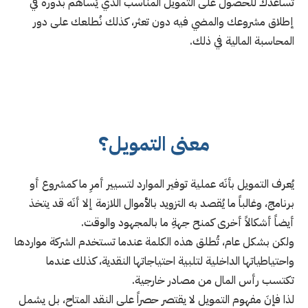
تُساعدك للحصول على التمويل المناسب الذي يُساهم بدوره في
إطلاق مشروعك والمضي فيه دون تعثر، كذلك نُطلعك على دور
المحاسبة المالية في ذلك.
معنى التمويل؟
يُعرف التمويل بأنَه عملية توفير الموارد لتسيير أمرِ ما كمشروع أو
برنامج، وغالباً ما يُقصد به التزويد بالأموال اللازمة إلا أنَه قد يتخذ
أيضاً أشكالاً أخرى كمنح جهةِ ما بالمجهود والوقت.
ولكن بشكل عام، تُطلق هذه الكلمة عندما تستخدم الشركة مواردها
واحتياطياتها الداخلية لتلبية احتياجاتها النقدية، كذلك عندما
تكتسب رأس المال من مصادر خارجية.
لذا فإنَ مفهوم التمويل لا يقتصر حصراً على النقد المتاح، بل يشمل