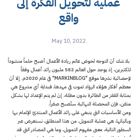
عملية لتحويل الفكرة إلى
واقع
May 10, 2022
بلا شك أنَ التوجه لخوض عالم ريادة الأعمال أصبح حلماً منشوداً
للكثيرين، إذ يوجد حول العالم 582 مليون رائد أعمال وفقاً
لإحصائية نشرها موقع "MARKINBLOG" في عام 2020م. إلا أنَ
معظم أفكار هؤلاء الروَاد تموت في مهدها، فبداية أي مشروع هي
بمثابة القفز من الطائرة بدون مظلة، إنَ لم يتم الإعداد لها بشكل
متقن، فإن المحصلة النهائية ستُصبح صفراً.
ومن الأساسيات التي ينبغي على رائد الأعمال المبتدئ الإلمام بها
وبآلياتها، هي عملية التمويل. من هذا المنطلق، نستعرض عبر
السطور التالية، معنى مفهوم التمويل، وما هي المصادر التي قد