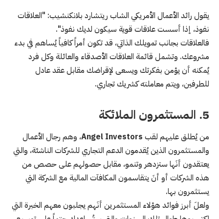
يقول رائد الأعمال الأمريكي الشاب ريتشارد بلانكنشيب: "العلاقات
نفوذ، إذا أسست علاقات قوية سيكون لديك نفوذ".
فالعلاقات بجانب تمويلك الذاتي، قد تكون أمراً كافياً يُساهم في بدء
مشروعك. وتشمل قائمة العلاقات الأصدقاء والعائلة وكل فرد
يُمكنه أن يؤمن بفكرتك ويسعى لإقراضك مقابل عقد عادل
للطرفين، ويتم معاملته كشريك تجاري.
5. المستثمرون الملائكة
من يُطلق عليهم لقب
Angel Investors
، وهم رجال الأعمال
والمستثمرون الذين يُقدمون الدعم التجاري للشركات الناشئة، والتي
يعتقدون أنَها ستزدهر وتنمو، مقابل حصولهم على حصص من
هذه الشركات أو أنَ يتقاسمون المكافآت المالية مع الشركة التي
يستثمرون بها.
ولعلَ أبرز فوائد هؤلاء المستثمرين أنَهم يجلبون معهم الخبرة التي
اكتسبوها طوال تلك السنوات والتي ستُساعدك حتماً على توسيع