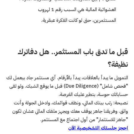
العشوائية المالية هي السبب رقم 1 لهروب
المستثمرين، حتى لو كانت الفكرة عبقرية.
قبل ما تدق باب المستثمر.. هل دفاترك
نظيفة؟
التمويل ما يبدأ بالعلاقات، يبدأ بالأرقام. أي مستثمر جاد بيعمل لك
"فحص شامل" (Due Diligence) قبل ما يوقع الشيك. ولو لقى
حساباتك حوسة، بتطير عليك الفرصة.
نصيحة: رتب بيتك المالي، ونظف قوائمك، وادخل الجولة وأنت
واثق. وفريقنا جاهز يوقف معك ويجهز ملفك المالي عشان تكون
"جاهز للاستثمار" من أول اجتماع مع المستثمر.
احجز جلستك التشخيصية الآن