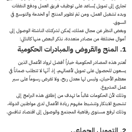
تجاري إلى تمويل يُساعد على توظيف فريق العمل ودفع النفقات
وبدء تشغيل العمل، ومن ثمَ تطوير المنتج أو الخدمة والتوسع في
السوق.
وبغض النظر عن مجال عملك، يُمكن لشركتك الناشئة الوصول إلى
أموال مختلفة من مصادر متعددة، نذكر البعض منها كالتالي:
1. المنح والقروض والمبادرات الحكومية
تُعتبر هذه المصادر الحكومية خياراً أفضل لرواد الأعمال الذين
يسعون للحصول على تمويل لأعمالهم، إذ أنَها لا تتطلب ضماناً في
معظم الأحيان، وليس لها معدل ربح، ولا تفرض رسوماً على سير
عمل المشروع.
وذلك لأنَ الحكومات غالباً ما تهدف من إطلاق هذه البرامج إلى
تشجيع الابتكار وتنشيط مفهوم ريادة الأعمال لدى مواطنين الدولة،
وذلك لرفع مستوى رفاهية المجتمع والوصول إلى اقتصاد تنافسي.
2. التمويل الجماعي