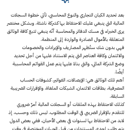
بعد تحديد الكيان التجاري والنوع المحاسبي، تأتي خطوة السجلات
المالية التي ينبغي عليك الاحتفاظ بها كشركة ناشئة. وبشكل مختصر
يرى الخبراء في مسك الدفاتر والمحاسبة أنّه ينبغي تتبع كافة الوثائق
المتعلقة بالأموال الصادرة والواردة إلى المنظمة.
فهي بدون شك ستُظهر المصاريف والإيرادات والخصومات
والائتمان وكافة العناصر التي يتم الاستناد عليها من أجل تحديد
وضع الشركة المالي، والتي بناءً عليها يتم عمل القوائم المحاسبية
أيضًا.
أهم تلك الوثائق هي: الإيصالات، الفواتير، كشوفات الحساب
المصرفية، بطاقات الائتمان، الشيكات الملغاة، والإقرارات الضريبية
السابقة.
كذلك الاحتفاظ بهذه الملفات أو السجلات المالية أمرٌ ضروري
للتقدم بالإقرار الضريبي في الوقت المطلوب. ليس ذلك وحسب، إذ
لابد من الاحتفاظ بها لسنوات في بعض الأحيان، ففي بعض الدول
يتم طلب إحدى المستندات من قبل الجهات المختصة في وقت