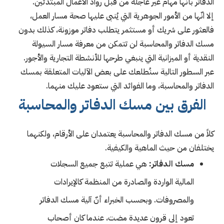
الدفاتر بأنها مهام غير عاجلة من قبل رواد الأعمال المبتدئين.
إلا انّها من الأمور الجوهرية التي يُنبى عليها صحة مسار العمل،
فالعثور على شريك أو مستثمر يتطلب دفاتر موزونة، كذلك بدون
مسك الدفاتر والمحاسبة لن تتمكن من معرفة مسار السيولة
النقدية أو الميزانية التي ينبغي طرحها للأنشطة التجارية والأجور.
عبر السطور التالية سنُطلعك على بعض الآليات المتعلقة بمسك
الدفاتر والمحاسبة، وما الفوائد التي ستعود عليك منهما.
الفرق بين مسك الدفاتر والمحاسبة
كلاً من مسك الدفاتر والمحاسبة يعتمدان على الأرقام، ولكنهما
يختلفان من حيث الماهية والكيفية.
مسك الدفاتر:
هي عملية تتبع جميع السجلات
المالية الواردة والصادرة من المنظمة كالإيرادات
والمصروفات. وبحسب الخبراء أنّ آلية مسك الدفاتر
تعود إلى قرون عديدة مضت، عندما كان أصحاب