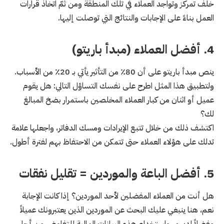
خلف تمركز وتواجد العملاء في تلك المنطقة ومن ثمّ اتخاذ قرارات
العمل بناءً على الإجابات والنتائج التي توصلت إليها.
4. أفضل العملاء (مبدأ باريتو)
ينص مبدأ باريتو على أن 80٪ من التأثير يأتي بـ 20٪ من الأسباب.
ولتطبيق هذا المثل اطرح على نفسك التساؤل التالي: هل يقوم
عميل أو اثنان من كبار العملاء المخلصين باستمرار بضخ المبالغ
لك؟
اكتشف ذلك من خلال تتبع الإيرادات ومسك الدفاتر، واجعلها علامة
تدلك على هؤلاء العملاء حتى تتمكن من الاحتفاظ بهم لفترة أطول.
5. أفضل الباعة والموردين = تقليل نفقات
هل أنت من العملاء المفضلين لأحد الموردين؟ إذا كانت الإجابة
نعم، هنا ينبغي عليك البحث عن الموردين الذين يعتبرونك عميلاً
مفضلاً لديهم، واستخدام هذه البيانات المالية للتفاوض من أجل