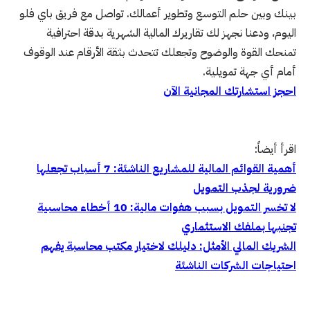
بينك وبين حلم التوسع وتطوير أعمالك. تواصل مع فريق باي فلو
اليوم، ودعنا نجهز لك تقاريرك المالية الشهرية بدقة احترافية
تمنحك القوة والوضوح وتجعلك تتحدث بثقة الأرقام عند الوقوف
أمام أي جهة تمويلية.
احجز استشارتك المجانية الآن
اقرأ أيضاً:
أهمية القوائم المالية للمشاريع الناشئة: 7 أسباب تجعلها
ضرورية لجذب التمويل
لا تخسر التمويل بسبب هفوات مالية: 10 أخطاء محاسبية
تجنبها بملفك الاستثماري
الشريك المالي الأمثل: دليلك لاختيار مكتب محاسبة يفهم
احتياجات الشركات الناشئة