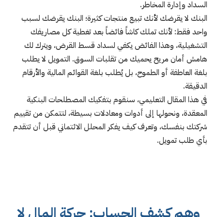
السداد وإدارة المخاطر.
البنك لا يقرضك لأنك تبيع منتجات كثيرة؛ البنك يقرضك لسبب
واحد فقط: لأنك تملك كاشاً فائضاً بعد تغطية كل مصاريفك
التشغيلية، وهذا الفائض يكفي لسداد قسط القرض، ويترك لك
هامش أمان مريح يحميك من تقلبات السوق. التمويل لا يطلب
بلغة العاطفة أو الطموح، بل يُطلب بلغة القوائم المالية والأرقام
الدقيقة.
في هذا المقال التعليمي، سنقوم بتفكيك المصطلحات البنكية
المعقدة، ونحولها إلى أدوات ومعادلات بسيطة، لتتمكن من تقييم
شركتك بنفسك، وتعرف كيف يفكر المحلل الائتماني قبل أن تتقدم
بأي طلب تمويل.
وهم كشف الحساب: حركة المال لا