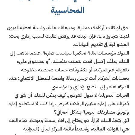
المحاسبية
حتى لو كانت أرقامك ممتازة، ومبيعاتك عالية، ونسبة تغطية الديون
لديك تتجاوز 1.5، فإن البنك قد يرفض طلبك لسبب إداري بحت:
العشوائية في تقديم البيانات
.
البنوك مؤسسات مالية تحكمها سياسات صارمة. عندما تذهب إلى
البنك بملف إكسل قمت بتعبئته بنفسك، أو بصندوق مليء
بالفواتير غير المرتبة، أو بكشوفات حساب شخصية مخلوطة
بحسابات الشركة، أنت ترسل رسالة واضحة للمحلل الائتماني: هذه
الشركة تفتقر إلى النضج الإداري والمؤسسي.
الجهات التمويلية لا تمول الفوضى. كيف يمكن للبنك أن يثق في
قدرتك على إدارة ملايين الريالات كقرض، إذا كنت لا تستطيع إدارة
وتوثيق مصاريفك اليومية بشكل احترافي؟
لكي يتخذ البنك قراراً، هو يحتاج إلى لغة رسمية وموثقة. هذه اللغة
هي
القوائم المالية
، وتحديداً قائمة المركز المالي (الميزانية