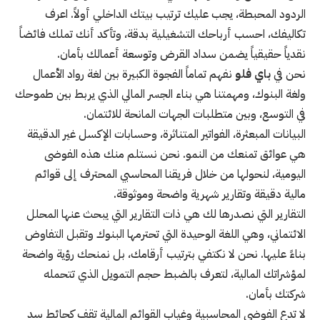
الردود المحبطة، يجب عليك ترتيب بيتك الداخلي أولاً. اعرف
تكاليفك، احسب أرباحك التشغيلية بدقة، وتأكد أنك تملك فائضاً
نقدياً حقيقياً يضمن سداد القرض وتوسعة أعمالك بأمان.
نحن في
باي فلو
نفهم تماماً الفجوة الكبيرة بين لغة رواد الأعمال
ولغة البنوك، ومهمتنا هي بناء الجسر المالي الذي يربط بين طموحك
في التوسع، وبين متطلبات الجهات المانحة للائتمان.
البيانات المبعثرة، الفواتير المتناثرة، وحسابات الإكسل غير الدقيقة
هي عوائق تمنعك من النمو. نحن نستلم منك هذه الفوضى
اليومية، لنحولها من خلال فريقنا المحاسبي المحترف إلى قوائم
مالية دقيقة وتقارير شهرية واضحة وموثوقة.
التقارير التي نصدرها لك هي ذات التقارير التي يبحث عنها المحلل
الائتماني، وهي اللغة الوحيدة التي تحترمها البنوك وتقبل التفاوض
بناءً عليها. نحن لا نكتفي بترتيب أرقامك، بل نمنحك رؤية واضحة
لمؤشراتك المالية، لتعرف بالضبط حجم التمويل الذي تتحمله
شركتك بأمان.
لا تدع الفوضى المحاسبية وغياب القوائم المالية تقف كحائط سد