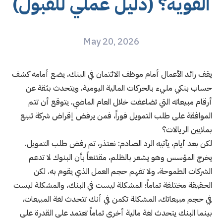
القوية؟ (دليل عملي للقبول)
May 20, 2026
يقف رائد الأعمال أمام موظف الائتمان في البنك، يضع أمامه كشف
حساب بنكي مليء بالحركات المالية اليومية، ويتحدث بثقة عن
أرقام مبيعاته التي تضاعفت خلال العام الماضي. يتوقع أن تتم
الموافقة على طلب التمويل فوراً، فمن يرفض إقراض شركة تبيع
بملايين الريالات؟
لكن بعد أيام، يأتيه الرد الصادم: نعتذر، تم رفض طلب التمويل.
يخرج المؤسس وهو يشعر بالظلم، مقتنعاً بأن البنوك لا تدعم
الشركات الطموحة، ولا تفهم حجم العمل الذي يقوم به. لكن
الحقيقة مختلفة تماماً؛ المشكلة ليست في البنك، والمشكلة ليست
في حجم مبيعاتك، المشكلة تكمن في أنك تتحدث لغة المبيعات،
بينما البنك يتحدث لغة مالية أخرى تماماً تعتمد على القدرة على