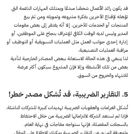
قد يكون رائد الأعمال شخصًا مبدعًا ويمتلك المهارات الناعمة التي
تؤهله لإقناع الآخرين بفكرة مشروعه وتمويله ومن ثمَ بيع
المنتجات أو الخدمات للآخرين. إلا أنَه يفتقر إلى بعض مقومات
المدير وليس لديه الوقت الكافي للإشراف بنجاح على الموظفين، أو
إدارة إحدى جوانب العمل مثل العمليات التسويقية أو التوظيف أو
مراقبة العمليات التصنيعية.
لذا ينبغي في هذه الحالة الاستعانة ببعض المصادر الخارجية لتأدية
بعض من تلك الأنشطة وإلا فإنَ المشروع سيكون أكثر عرضة
للانتهاء والخروج من السوق.
5. التقارير الضريبية، قد تُشكل مصدر خطر!
تُشكل الغرامات والعقوبات الضريبية تهديدات كبيرة للشركات الناشئة.
فإذا لم تستعد الشركة لالتزاماتها الضريبية من خلال الاحتفاظ
بالسجلات المفصلة، فإنها ستواجه مفاجآت في نهاية العام.
ولمعرفة المزيد عن التقارير الضريبية يمكنك الاطلاع على المقال