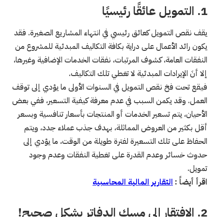
1. التمويل عائقًا رئيسيًا
يقف نقص التمويل كعائق رئيسي في انتهاء المشاريع الصغيرة. فقد
يكون رائد الأعمال على دراية بكافة التكاليف المبدئية للمشروع من
النفقات العامة، كشوف المرتبات، نفقات الخدمات الإضافية وغيرها،
إلا أنَ الإيرادات المبدئية لا تغطي تلك التكاليف.
فيقع تحت فخ نقص التمويل في السنوات الأولى ما يؤدي إلى توقف
العمل. وقد يكمن السبب في عدم معرفة كيفية التسعير، ففي بعض
الأحيان، يتم تسعير الخدمات أو المنتجات بأسعار تنافسية وبسعر
أقل بكثير من العروض المماثلة، بهدف جذب عملاء جدد، ويتم
الحفاظ على تلك التسعيرة لفترة طويلة من الوقت، ما يؤدي إلى
حدوث خسائر وعدم القدرة على تغطية النفقات وعدم وجود
تمويل.
اقرأ أيضاً :
التقارير المالية المحاسبية
2. الافتقار إلى مسك الدفاتر بشكل صحيح!