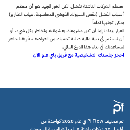
معظم الشركات الناشئة تفشل. لكن الخبر الجيد هو أن معظم
أسباب الفشل (نقص السيولة، الفوضى المحاسبية، غياب التقارير)
يمكن تجنبها تماماً.
القرار بيدك: إما أن تدير مشروعك بعشوائية وتخاطر بكل شيء، أو
أن تستثمر في بنية مالية صلبة تحميك من العواصف. فريقنا جاهز
لمساعدتك في بناء هذا الدرع المالي.
احجز جلستك التشخيصية مع فريق باي فلو الآن
تم تصنيف Pi Flow في عام 2020 كواحدة من
أفضل 10 شركات ناشئة في المملكة العربية السعودية