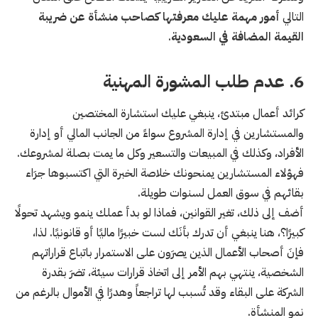
التالي
أمور مهمة عليك معرفتها كصاحب منشأة عن ضريبة
القيمة المضافة في السعودية
.
6. عدم طلب المشورة المهنية
كرائد أعمال مبتدئ، ينبغي عليك استشارة المختصين
والمستشارين في إدارة المشروع سواءً من الجانب المالي أو إدارة
الأفراد، وكذلك في المبيعات والتسعير وكل ما يمت بصلة لمشروعك.
فهؤلاء المستشارين يمنحونك خلاصة الخبرة التي اكتسبوها جرَاء
بقائهم في سوق العمل لسنوات طويلة.
أضف إلى ذلك، تغير القوانين، فماذا لو بدأ عملك ينمو ويشهد تحولًا
كبيرًا؟، هنا ينبغي أن تدرك بأنَك لست خبيرًا ماليًا أو قانونيًا. لذا،
فإنَ أصحاب الأعمال الذين يصرَون على الاستمرار باتباع قراراتهم
الشخصية، ينتهي بهم الأمر إلى اتخاذ قرارات سيئة، تضرَ بقدرة
الشركة على البقاء وقد تُسبب لها تراجعاً وهدرًا في الأموال بالرغم من
نمو المنشأة.