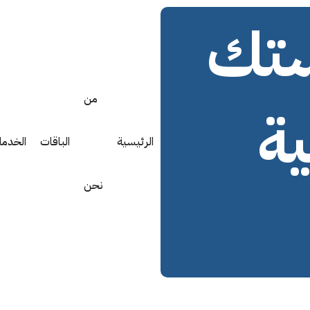
ستك
من
ة
الرئيسية
الباقات
الخدما
نحن