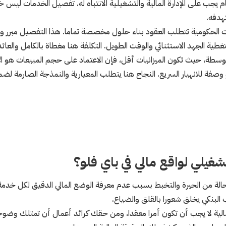
م يجب على الإدارة المالية والتشغيلية الانتباه له. تفصيل الخدمات ليس خ
هدفه.
 الحكومية تتطلب العقود بناء حلول مخصصة تماما. هذا التفصيل مبرر و
 الجهد الاستثنائي والوقت الطويل. التكلفة هنا مغطاة بالكامل والعائد
توسطة، حيث تكون الميزانيات أقل، فإن الاعتماد على حجم المبيعات هو ال
 للانهيار السريع. النجاح هنا يتطلب المعيارية والنمذجة الصارمة لضم
غيلي لواقع مالي في باي فلو؟
ي حالة من الحيرة والتخبط بسبب عدم معرفة الوضع المالي الدقيق لكل خد
 البنكي يخلق شعورا بالقلق والضياع.
مالية لا يجب أن تكون أمرا معقدا، ومن حقك كرائد أعمال أن تمتلك وضوحا ت