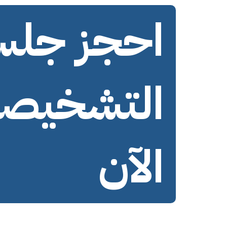
احجز جل
التشخيصي
الآن