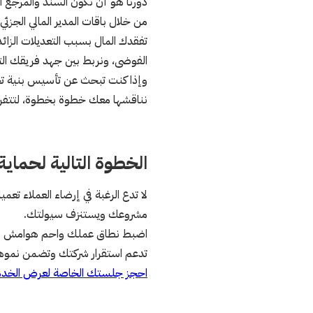
دورنا هو أن نكون السند والمرجع ا
من خلال باقات المدير المالي الجز
تفقدك المال بسبب التعديلات الزا
الفوضى، ونربط بين جهد فريقك الت
وإذا كنت تبحث عن تأسيس بنية تحتي
نناقشها معك خطوة بخطوة، لتتفرغ
الخطوة التالية لحماي
لا تدع الرغبة في إرضاء العملاء تع
مشروعك ويستنزف سيولتك.
اضبط نطاق عملك واحم هوامش أربا
تدعم استقرار شركتك وتضمن نموها 
احجز جلستك الخاصة لعرض الخدمة