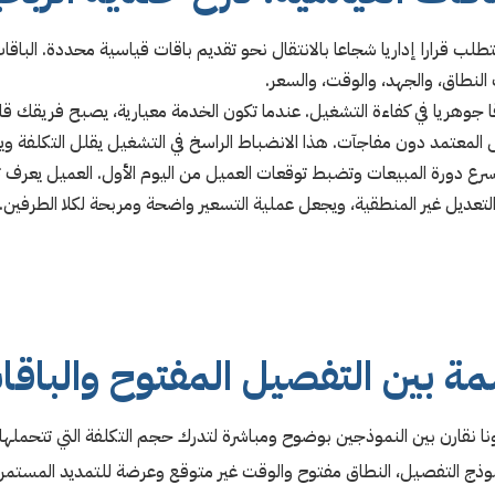
لب قرارا إداريا شجاعا بالانتقال نحو تقديم باقات قياسية محددة. الباق
نطاق، والجهد، والوقت، والسعر.
ا جوهريا في كفاءة التشغيل. عندما تكون الخدمة معيارية، يصبح فريقك قا
ل المعتمد دون مفاجآت. هذا الانضباط الراسخ في التشغيل يقلل التكلفة و
تسرع دورة المبيعات وتضبط توقعات العميل من اليوم الأول. العميل يعرف 
عديل غير المنطقية، ويجعل عملية التسعير واضحة ومربحة لكلا الطرفين.
ة بين التفصيل المفتوح والباقا
ونا نقارن بين النموذجين بوضوح ومباشرة لتدرك حجم التكلفة التي تتحملها
وذج التفصيل، النطاق مفتوح والوقت غير متوقع وعرضة للتمديد المستمر. ب