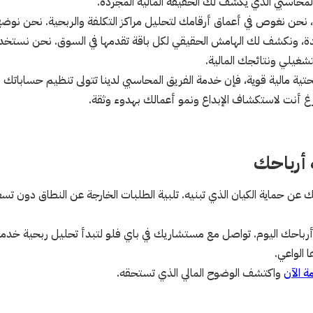
لمحاسبي الذي يكشف لك الحقيقة المالية المجردة.
ئي، نحن نغوص في أعماق أرقامك لتحليل مراكز التكلفة والربحية. نحن نوضح
ئدة، ونكشف لك الهامش الحقيقي لكل باقة تقدمها في السوق. نحن نستخد
شغيلي ونتائجك المالية.
ة مالية قوية، فإن خدمة الفريق المحاسبي لدينا تتولى تنظيم حساباتك و
 أنت لاستكشاف الإبداع ونمو أعمالك بهدوء وثقة.
ة أرباحك
ميك عن حماية الكيان الذي تبنيه. تلبية الطلبات الخارجة عن النطاق دون ت
حك اليوم. تواصل مع مستشاريك في باي فلو لتبدأ تحليل ربحية خدما
الواعي.
 الآن
واكتشف الوضوح المالي الذي تستحقه.