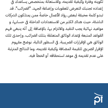
تكوينه وفترة وكيفية تقديمه، والاستعانة بمتخصص يساعدك في
إعداده تجنبك التعرض للعقوبات وإضاعة الجهد. "الضرائب"، قد
تبدو كلمة مخيفة لبعض روَاد الأعمال خاصةً ممن يمتلكون الشركات
الناشئة، حيث هناك الكثير من الاستعدادات الداخلة في حسابها، و
مواعيد نهائية يجب التقيد والالتزام بها، بالإضافة إلى أنَه ينبغي فهم
القواعد المتبعة لإعداد الوثائق المتعلقة بتلك الضرائب، وإحدى تلك
الوثائق هي الإقرارات الضريبية. في السطور التالية، نوضح مفهوم
الإقرار الضريبي للقيمة المضافة وكيفية تقديمه، وما النتائج المترتبة
على عدم تقديمه في موعد استحقاقه أو الخطأ فيه.