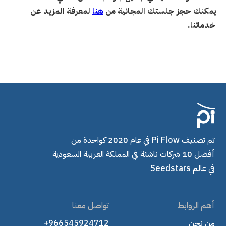
يمكنك حجز جلستك المجانية من
هنا
لمعرفة المزيد عن
خدماتنا.
تم تصنيف Pi Flow في عام 2020 كواحدة من
أفضل 10 شركات ناشئة في المملكة العربية السعودية
في عالم Seedstars
أهم الروابط
تواصل معنا
من نحن
+966545924712