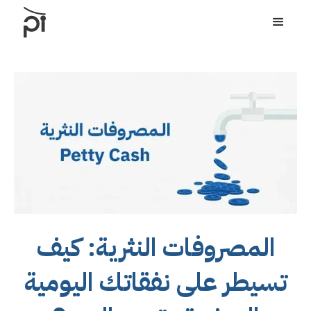
المصروفات النثرية: كيف
تسيطر على نفقاتك اليومية