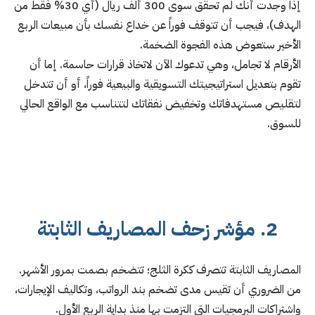
إذا وجدت أنك لم تحقق سوى 300 ألف ريال (أي 30% فقط من
الهدف)، فيجب أن تتوقف فوراً عن خداع نفسك بأن مبيعات الربع
الأخير ستعوض هذه الفجوة الضخمة.
الأرقام لا تجامل، وهي تدعوك الآن لاتخاذ قرارات حاسمة. إما أن
تقوم بتعديل استراتيجيتك التسويقية والبيعية فوراً، أو أن تتدخل
لتقليص مستهدفاتك وتخفيض نفقاتك لتتناسب مع الواقع الحالي
للسوق.
2. مؤشر زحف المصاريف الثابتة
المصاريف الثابتة تتصرف ككرة الثلج؛ تتضخم بصمت بمرور الأشهر.
من الضروري أن تقيس مدى تضخم بند الرواتب، وتكاليف الإيجارات،
واشتراكات البرمجيات التي التزمت بها منذ بداية الربع الأول.