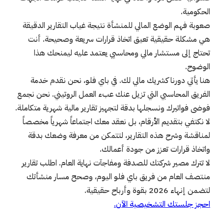
الحكومية.
صعوبة فهم الوضع المالي للمنشأة نتيجة غياب التقارير الدقيقة
هي مشكلة حقيقية تعيق اتخاذ قرارات سريعة وصحيحة. أنت
تحتاج إلى مستشار مالي ومحاسبي يعتمد عليه ليمنحك هذا
الوضوح.
هنا يأتي دورنا كشريك مالي لك. في باي فلو، نحن نقدم خدمة
الفريق المحاسبي التي تزيل عنك عبء العمل الروتيني. نحن نجمع
فوضى فواتيرك ونسجلها بدقة لتجهيز تقارير مالية شهرية متكاملة.
لا نكتفي بتقديم الأرقام، بل نعقد معك اجتماعاً شهرياً مخصصاً
لمناقشة وشرح هذه التقارير، لتتمكن من معرفة وضعك بدقة
واتخاذ قرارات تعزز من جودة أعمالك.
لا تترك مصير شركتك للصدفة ومفاجآت نهاية العام. اطلب تقارير
منتصف العام من فريق باي فلو اليوم، وصحح مسار منشأتك
لتضمن إنهاء 2026 بقوة وأرباح حقيقية.
احجز جلستك التشخيصية الآن.