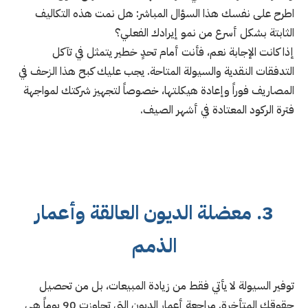
اطرح على نفسك هذا السؤال المباشر: هل نمت هذه التكاليف
الثابتة بشكل أسرع من نمو إيرادك الفعلي؟
إذا كانت الإجابة نعم، فأنت أمام تحدٍ خطير يتمثل في تآكل
التدفقات النقدية والسيولة المتاحة. يجب عليك كبح هذا الزحف في
المصاريف فوراً وإعادة هيكلتها، خصوصاً لتجهيز شركتك لمواجهة
فترة الركود المعتادة في أشهر الصيف.
3. معضلة الديون العالقة وأعمار
الذمم
توفير السيولة لا يأتي فقط من زيادة المبيعات، بل من تحصيل
حقوقك المتأخرة. مراجعة أعمار الديون التي تجاوزت 90 يوماً هي