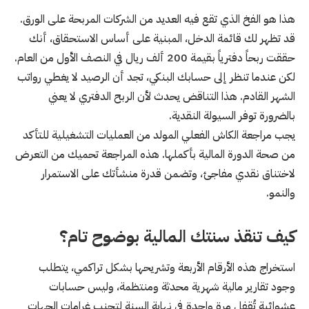
هذا هو الفخ الذي تقع فيه العديد من الشركات المربحة على الورق.
قد تظهر لك قائمة الدخل، المبنية على أساس الاستحقاق، أنك
حققت ربحاً دفترياً بقيمة 200 ألف ريال في النصف الأول من العام.
لكن عندما تنظر إلى حسابك البنكي، تجد أن الرصيد لا يغطي رواتب
الشهر القادم. هذا التناقض يحدث لأن الربح الدفتري لا يعني
بالضرورة توفر السيولة النقدية.
يجب مراجعة الكاش الفعلي المولد من العمليات التشغيلية للتأكد
من صحة الدورة المالية بأكملها. هذه المراجعة تحميك من التعرض
لاختناق نقدي مفاجئ، وتضمن قدرة منشأتك على الاستمرار
والنمو.
كيف تنقذ سنتك المالية بوضوح تام؟
استخراج هذه الأرقام الأربعة وتشريحها بشكل تراكمي، يتطلب
وجود تقارير مالية شهرية محدثة ومنتظمة، وليس حسابات
عشوائية تُقفل مرة واحدة في نهاية السنة لتجنب غرامات الجهات