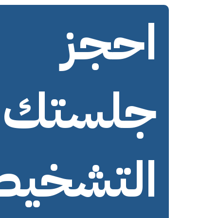
احجز
جلستك
التشخيص