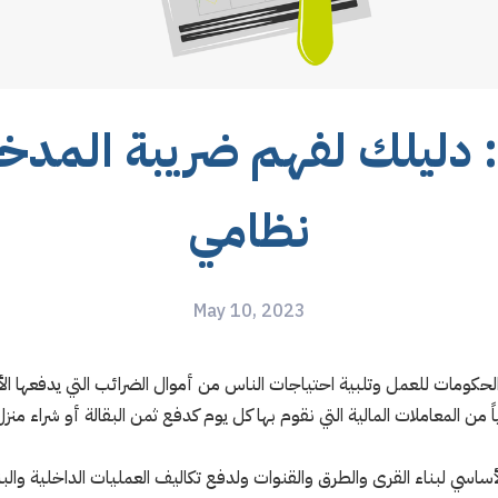
ن: دليلك لفهم ضريبة الم
نظامي
May 10, 2023
لحكومات للعمل وتلبية احتياجات الناس من أموال الضرائب التي يدفعها الأف
اً من المعاملات المالية التي نقوم بها كل يوم كدفع ثمن البقالة أو شراء م
لأساسي لبناء القرى والطرق والقنوات ولدفع تكاليف العمليات الداخلية والب