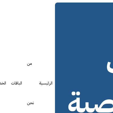
من
الرئيسية
الباقات
الخد
صية
نحن