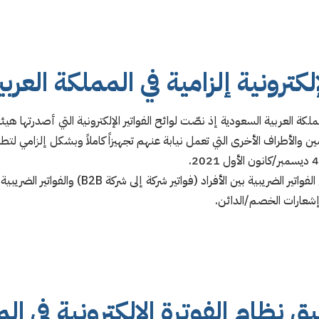
إلكترونية إلزامية في المملكة العر
المملكة العربية السعودية إذ نصّت لوائح الفواتير الإلكترونية التي أصدرتها هيئ
 والأطراف الأخرى التي تعمل نيابة عنهم تجهيزاً كاملاً وبشكل إلزامي لتطبيق
الجدير بالذكر أن القرار يشمل جميع الفواتير الضريبية ب
ق نظام الفوترة الإلكترونية في الم