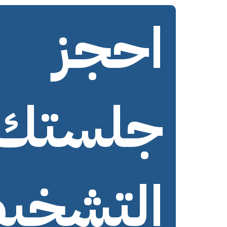
احجز
جلستك
التشخي