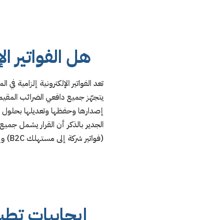
هل الفواتير ال
تعد الفواتير الإلكترونية إلزامية في 
يتجهّز جميع دافعي الضرائب المقيمين
إصدارها وحفظها وتعديلها بحلول 4 ديسمبر/كانون الأول 2021.
(فواتير شركة إلى مستهلك B2C) وإشعارات الخصم/الدائن.
إيجابيات تطبي