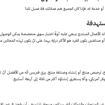
و خدمة له، فإذا كان الجميع هم عملائك فلا عميل لك!
د الأعمال المبتدئ ينبغي عليه أولًا اختيار سوق متخصصة يمكن الوصول إ
و صناعتين يكون الفرد هو الأكثر دراية بهما، على انّ يكون لهذه المجالين
نتج، ترخيص منتج أو إنشاء وصناعة منتج. يرى فيريس انّه من الأفضل أنّ 
 المنتجات والشركات التي ستكون مربحة. لذا ينبغي أن يؤخذ في عين الا