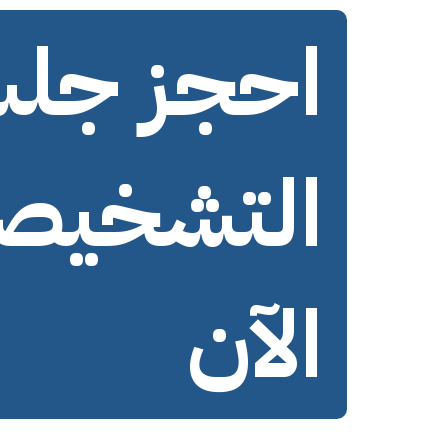
احجز جل
التشخيص
الآن