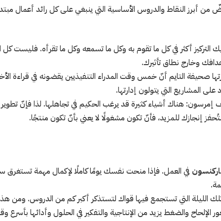
ٌ من أبرز النقاط والدروس الأساسية التي ينبغي على كل رائد أعمال مبتدئ
 التركيز أكثر في كل ما تقوم به وكل ما تسمعه وكل ما تقرأه. فليست كل ا
أهدافك وخارج نطاق تأثيرك.
ها صحيفة التايم أنّ خمس وقت المدراء التنفيذيين يقضونه في قراءة الأخ
 على المشاريع التي يتولون إدارتها.
الف إمرسون: هناك أشياء كثيرة قد يرغب الحكيم في تجاهلها. لذا فإنّ تطوي
حفز إنجازك للمزيد، فأنّ تكون مشغولًا لا يعني بأنّ تكون منتجًا.
اركنسون
في العمل. فإذا منحت نفسك يومًا كاملًا لإكمال مهمة تستغرق 
مة.
 وتلك الليلة التي تستجمع فيها قواك لتستذكر أكبر كم من الدروس. ومن هذا
لإلحاح والضغط يزيد من الإنتاجية والتفكير في الحلول وأدائها بأسرع و