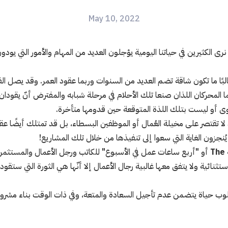
May 10, 2022
ذ نرى الكثيرين في حياتنا اليومية يؤجلون العديد من المهام والأمور التي يود
بًا ما تكون شاقة تضم العديد من السنوات وربما عقود العمر. وقد يصل الف
المحركان اللذان صنعا تلك الأحلام في مرحلة شبابه والمفترض أنّ يقودان
وى أو ليست بتلك اللذة المتوقعة حين قدومها متأخرة.
قد لا تقتصر على مخيلة العُمال أو الموظفين البسطاء، بل قد تمتلك أيضًا ع
ُنجزون الغاية التي سعوا إلى تنفيذها من خلال تلك المشاريع!
The
أو "أربع ساعات عمل في الأسبوع" للكاتب ورجل الأعمال والمستثمر 
تثنائية ولا يتفق معها غالبية رجال الأعمال إلا أنّها هي الثورة التي ستقود
 حياة يتضمن عدم تأجيل السعادة والمتعة، وفي ذات الوقت بناء مشروعك