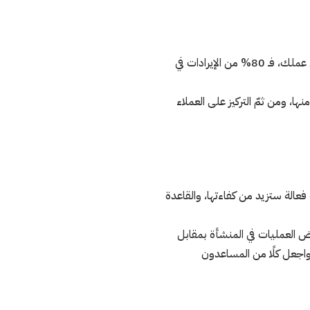
قانون باريتو ينص على أنّ 80% من النتائج سببها 20% من الأسباب. وعلى غرار هذا القانون طبّق ذلك على عملك، فـ 80% من الإيرادات في
ها، ومن ثمّ التركيز على العملاء
فعالة ستزيد من كفاءتها، والقاعدة
ض العمليات في المنشأة بمقابل
واجعل كلًا من المساعدون