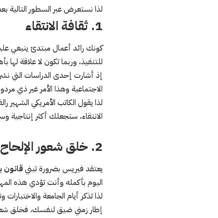
لذا نستعرض عبر السطور التالية بعض
1. ثقافة الانتقاء
كونك رائد أعمال مبتدئ ينبغي عليك
للتنفيذ، وربما تكون لا علاقة لها ب
إذ أشارت إحدى الدراسات التي نشرت
الاجتماعية وهذا الأمر غير ذي مردود
لذا يقول الكاتب الأمريكي الشهير ر
الانتقاء، ستجعلك أكثر إنتاجية وستُ
2. خلق شعور الإلحاح
يعتقد فيريس بضرورة تبني
قانون ب
اليوم بأكمله وأنت تؤدي هذه المه
لذا تذكر أيام الجامعة والاختبارات
إطار زمني ضيق لنفسك، فخلق شعور ا