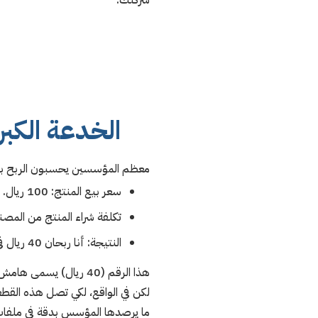
شركتك.
الخدعة الكبرى
معظم المؤسسين يحسبون الربح بهذ
سعر بيع المنتج: 100 ريال.
تكلفة شراء المنتج من المصنع: 60 ري
النتيجة: أنا ربحان 40 ريال في كل قطعة! (هامش ربح 40%).
هذا الرقم (40 ريال) يسمى هامش الربح الإجمالي. وهو رقم خادع جداً، لأنه يفترض أن تكلفة المنتج هي فقط سعر الفاتورة من المورد.
لكن في الواقع، لكي تصل هذه القط
ما يرصدها المؤسس بدقة في ملفات