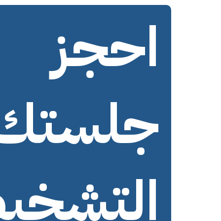
احجز
جلستك
التشخي