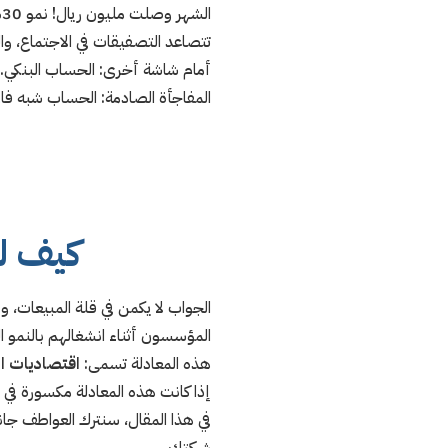
الشهر وصلت مليون ريال! نمو 30% عن الشهر الماضي!
تتصاعد التصفيقات في الاجتماع، وا
أمام شاشة أخرى: الحساب البنكي.
المفاجأة الصادمة: الحساب شبه فار
كيف لش
الجواب لا يكمن في قلة المبيعات، ول
المؤسسون أثناء انشغالهم بالنمو الك
هذه المعادلة تسمى:
اقتصاديات الوحدة (cs
إذا كانت هذه المعادلة مكسورة في
في هذا المقال، سنترك العواطف جان