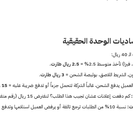
ديات الوحدة الحقيقية
ال:
يزا) تأخذ متوسط 2.5% =
2.5 ريال طارت
.
ون، الشريط اللاصق، بوليصة الشحن =
3 ريال طارت
.
لعميل يدفع الشحن، غالباً الشركة تتحمل جزءاً أو تدفع ضريبة عليه =
15 ريال طارت
كم دفعت إعلانات عشان تجيب هذا الطلب؟ لنفترض 15 ريال (رقم متفائل) =
ت:
نسبة 10% من الطلبات ترجع تالفة أو يرفض العميل استلامها وتدفع شحنها رايح جاي =