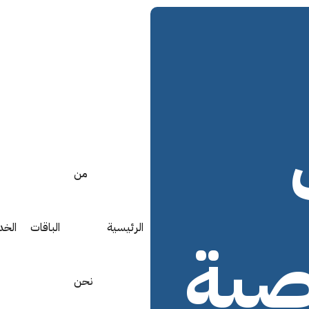
من
الرئيسية
الباقات
الخد
صية
نحن