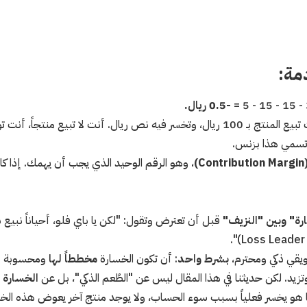
مة:
-0.5 ريال.
نعم، أنت قرأت الرقم صحيحاً. أنت تبيع المنتج بـ 100 ريال، وتخسر فيه نص ريال. أنت 
وتسمي هذا بزنس.
)
، وهو الرقم الوحيد الذي يجب أن يهمك. إذا كان ه
ارة" وبين "النزيف"
قبل أن تعترض وتقول: "لكن يا باي فلو، أحياناً نبيع
يقي ذكي ومحترم،
بشرط واحد
: أن تكون الخسارة
مخططاً لها
ومحسوبة بد
تزيد. لكن حديثنا في هذا المقال ليس عن "الطُعم الذكي"، بل عن
الخسارة ا
ما هو يخسر فعلياً بسبب سوء الحساب، ولا يوجد منتج آخر يعوض هذه الخ