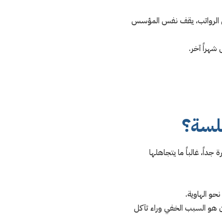
يل الرواتب، يقف نفس المؤسس
هراً آخر.
فلسة؟
داً، غالباً ما يتجاهلها
و الهاوية.
ن هو السبب الخفي وراء تآكل