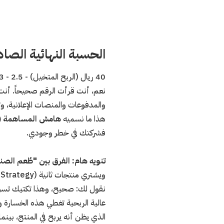
الحسبة النهائية الصاد
40 ريال (الربح المتخيل) - 2.5 - 3 - 15 - 15 - 5 =
والمدفوعات والمنصات الإعلانية، 
هذا ما نسميه
هامش المساهمة (Contribution Margin
فشركتك في خطر وجودي.
تنويه هام: الفرق بين "طُعم الصن
ويشتري منتجات ثانية (Loss Leader Strategy)".
نقول لك: صحيح، وهذا تكتيك تسو
عالية الربحية تغطي هذه الخسارة و
الذي يظن أنه يربح في المنتج، بين