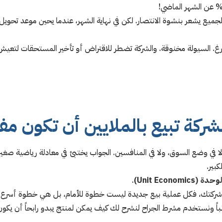
لجميع يشعر بنشوة الانتصار. لكن في نهاية الشهر، عندما يحين موعد تحو
غ. السيولة مخنوقة. والشركة تضطر للاقتراض أو تأخير المستحقات لتعيش ش
ركة تبيع بالملايين أن تكون م
ا في وضع السوق، ولا في المنافسين. الجواب يختبئ في معادلة رياضية صغيرة ج
بير.
Unit Economi)
.
 شركتك، فكل عملية بيع جديدة ليست خطوة للأمام، بل هي خطوة أسرع نح
باً ونستخدم مشرط الجراح لنشرح لك كيف يمكن لمنتج يبدو رابحاً أن يكو