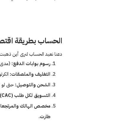
الحساب بطريقة اقتصا
دعنا نعيد الحساب لنرى أين ذهبت الـ 40 ري
رسوم بوابات الدفع:
(مدى، ف
التغليف والملصقات:
الكرت
الشحن والتوصيل:
حتى لو ا
التسويق لكل طلب (CAC):
مخصص الهالك والمرتجعا
طارت
.