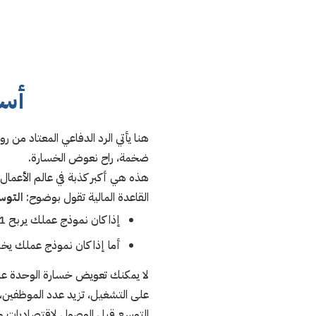
أسط
هنا يأتي الرد الدفاعي المعتاد من 
ضخمة، راح نعوض الخسارة.
هذه هي أكبر كذبة في عالم الأعمال
القاعدة المالية تقول بوضوح:
التوس
إذا كان نموذج عملك يربح 1 ريال، التوسع لمليون عميل يعني ربح مليون ريال.
أما إذا كان نموذج عملك يخسر 1 ريال، التوسع لمليون عميل
لا يمكنك تعويض خسارة الوحدة عن ط
على التشغيل، تزيد عدد الموظفين،
التوسع قبل الوصول لاقتصاديات وحد