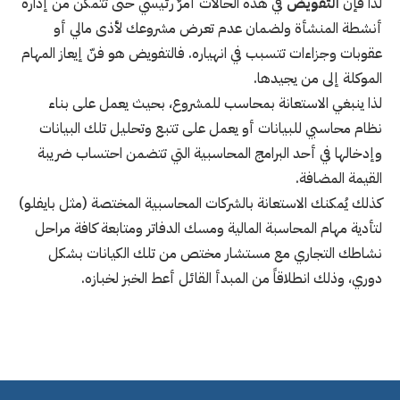
لذا فإنّ
التفويض
في هذه الحالات أمرٌ رئيسي حتى تتمكن من إدارة
أنشطة المنشأة ولضمان عدم تعرض مشروعك لأذى مالي أو
عقوبات وجزاءات تتسبب في انهياره. فالتفويض هو فنّ إيعاز المهام
الموكلة إلى من يجيدها.
لذا ينبغي الاستعانة بمحاسب للمشروع، بحيث يعمل على بناء
نظام محاسبي للبيانات أو يعمل على تتبع وتحليل تلك البيانات
وإدخالها في أحد البرامج المحاسبية التي تتضمن احتساب ضريبة
القيمة المضافة.
كذلك يُمكنك الاستعانة بالشركات المحاسبية المختصة (مثل بايفلو)
لتأدية مهام المحاسبة المالية ومسك الدفاتر ومتابعة كافة مراحل
نشاطك التجاري مع مستشار مختص من تلك الكيانات بشكل
دوري، وذلك انطلاقاً من المبدأ القائل أعط الخبز لخبازه.