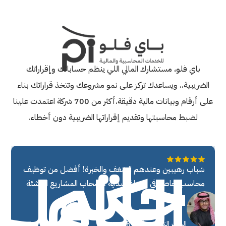
باي فلو، مستشارك المالي اللي ينظم حساباتك وإقراراتك
الضريبية.. ويساعدك تركز على نمو مشروعك وتتخذ قراراتك بناء
على أرقام وبيانات مالية دقيقة.أكثر من 700 شركة اعتمدت علينا
لضبط محاسبتها وتقديم إقراراتها الضريبية دون أخطاء.
حاتم
الكاملي
شباب رهيبين وعندهم الشغف والخبرة! أفضل من توظيف
محاسب خاصة في مرحلة البداية لأصحاب المشاريع الناشئة
المدير التنفيذي Resal