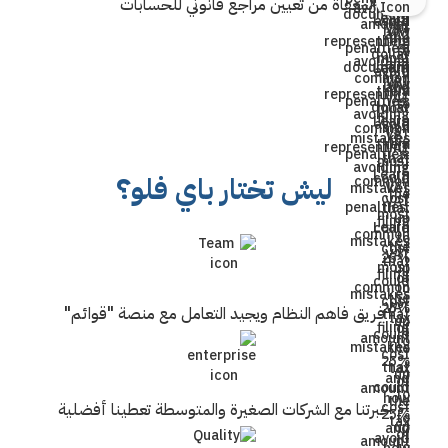
المعفاة من تعيين مراجع قانوني للحسابات
ليش تختار باي فلو؟
فريق فاهم النظام ويجيد التعامل مع منصة "قوائم"
خبرتنا مع الشركات الصغيرة والمتوسطة تعطينا أفضلية