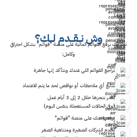
وش نــقــدم لــك؟
نخدمك برفع القوائم المالية على منصة "قوائم" بشكل احترافي
وكامل:
نراجع القوائم اللي عندك ونتأكد إنها جاهزة
نتابع أي ملاحظات أو نواقص لحد ما يتم الاعتماد
نقدر ننجزها خلال 2 إلى 3 أيام عمل
(وفي الحالات المستعجلة بنفس اليوم)
نرفعها عنك على منصة "قوائم"
نخدم الشركات الصغيرة ومتناهية الصغر